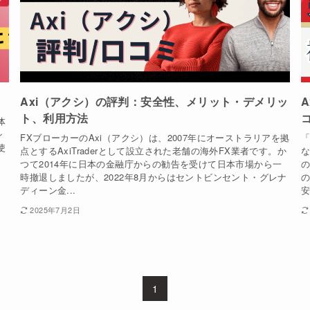
Axi（アクシ）の評判：安全性、メリット・デメリッ
ト、利用方法
体
シ
FXブローカーのAxi（アクシ）は、2007年にオーストラリアを拠
「
使
点とするAxiTraderとして設立された老舗の海外FX業者です。か
な
つて2014年に日本の金融庁からの勧告を受けて日本市場から一
の
時撤退しましたが、2022年8月からはセントビンセント・グレナ
ディーン金...
安
2025年7月2日
1