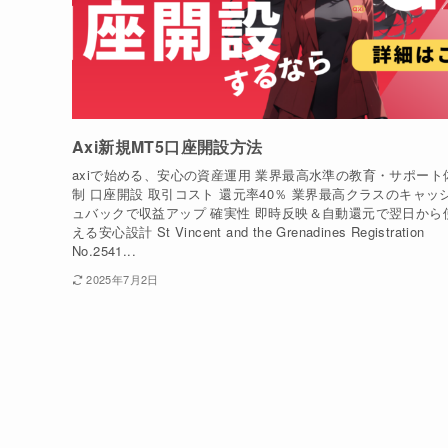
Axi新規MT5口座開設方法
axiで始める、安心の資産運用 業界最高水準の教育・サポート
制 口座開設 取引コスト 還元率40％ 業界最高クラスのキャッ
ュバックで収益アップ 確実性 即時反映＆自動還元で翌日から
える安心設計 St Vincent and the Grenadines Registration
No.2541...
2025年7月2日