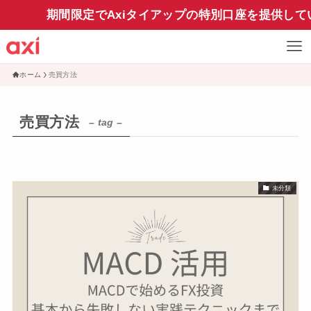
期間限定でAxiタイアップの特別口座を提供して
ホーム
売買方法
売買方法
– tag –
未分類