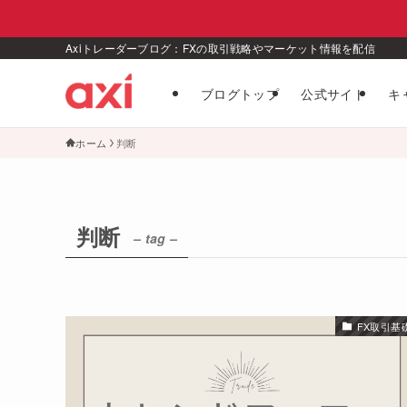
Axiトレーダーブログ：FXの取引戦略やマーケット情報を配信
ブログトップ
公式サイト
キ
ホーム
判断
判断
– tag –
FX取引基