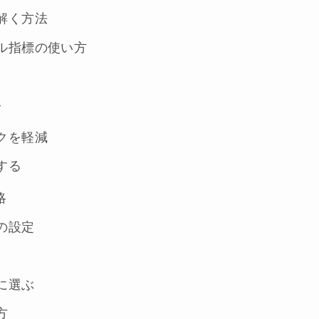
解く方法
ル指標の使い方
ぐ
クを軽減
する
略
の設定
に選ぶ
方