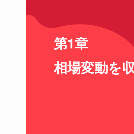
第1章
相場変動を